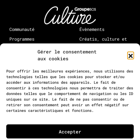
Communauté
Évènements
Programmes
Créatis, culture et
médias : à propos
Rejoindre Creatis
Gérer le consentement
Rejoindre la
aux cookies
communauté
10-12 rue Maurice Grimaud
Pour offrir les meilleures expériences, nous utilisons des
75018 Paris
technologies telles que les cookies pour stocker et/ou
accéder aux informations des appareils. Le fait de
contact@residencecreatis.fr
consentir à ces technologies nous permettra de traiter des
données telles que le comportement de navigation ou les ID
uniques sur ce site. Le fait de ne pas consentir ou de
retirer son consentement peut avoir un effet négatif sur
certaines caractéristiques et fonctions.
©
Creatis
2026
Mentions légales
Accepter
Politique de confidentialité