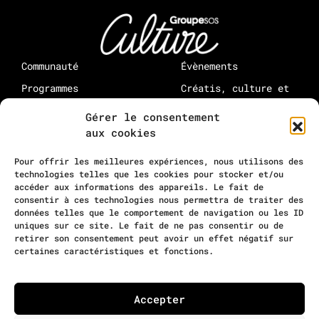
Communauté
Évènements
Programmes
Créatis, culture et
médias : à propos
Rejoindre Creatis
Gérer le consentement
Rejoindre la
aux cookies
communauté
10-12 rue Maurice Grimaud
Pour offrir les meilleures expériences, nous utilisons des
75018 Paris
technologies telles que les cookies pour stocker et/ou
accéder aux informations des appareils. Le fait de
contact@residencecreatis.fr
consentir à ces technologies nous permettra de traiter des
données telles que le comportement de navigation ou les ID
uniques sur ce site. Le fait de ne pas consentir ou de
retirer son consentement peut avoir un effet négatif sur
certaines caractéristiques et fonctions.
©
Creatis
2026
Mentions légales
Accepter
Politique de confidentialité