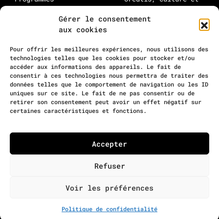
médias : à propos
Rejoindre Creatis
Gérer le consentement
Rejoindre la
aux cookies
communauté
10-12 rue Maurice Grimaud
Pour offrir les meilleures expériences, nous utilisons des
75018 Paris
technologies telles que les cookies pour stocker et/ou
accéder aux informations des appareils. Le fait de
contact@residencecreatis.fr
consentir à ces technologies nous permettra de traiter des
données telles que le comportement de navigation ou les ID
uniques sur ce site. Le fait de ne pas consentir ou de
retirer son consentement peut avoir un effet négatif sur
certaines caractéristiques et fonctions.
©
Creatis
2026
Mentions légales
Accepter
Politique de confidentialité
Refuser
Creatis est une
entreprise sociale
Voir les préférences
du Groupe SOS
Politique de confidentialité