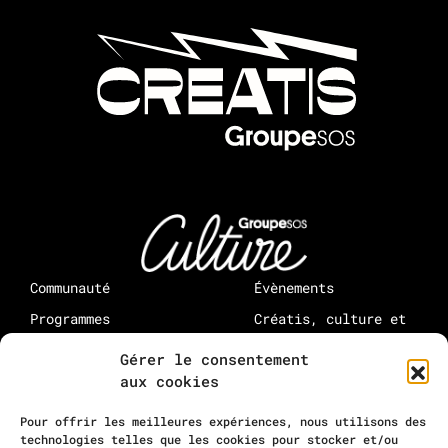
Communauté
Évènements
Programmes
Créatis, culture et
médias : à propos
Rejoindre Creatis
Gérer le consentement
Rejoindre la
aux cookies
communauté
10-12 rue Maurice Grimaud
Pour offrir les meilleures expériences, nous utilisons des
75018 Paris
technologies telles que les cookies pour stocker et/ou