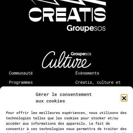
Communauté
Évènements
Programmes
Créatis, culture et
médias : à propos
Rejoindre Creatis
Gérer le consentement
Rejoindre la
aux cookies
communauté
10-12 rue Maurice Grimaud
Pour offrir les meilleures expériences, nous utilisons des
75018 Paris
technologies telles que les cookies pour stocker et/ou
accéder aux informations des appareils. Le fait de
contact@residencecreatis.fr
consentir à ces technologies nous permettra de traiter des