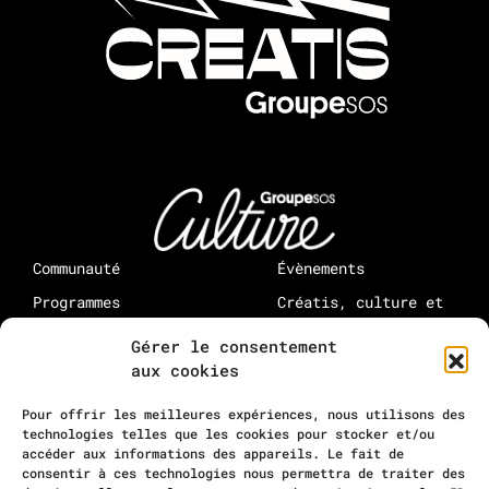
Communauté
Évènements
Programmes
Créatis, culture et
médias : à propos
Rejoindre Creatis
Gérer le consentement
Rejoindre la
aux cookies
communauté
10-12 rue Maurice Grimaud
Pour offrir les meilleures expériences, nous utilisons des
75018 Paris
technologies telles que les cookies pour stocker et/ou
accéder aux informations des appareils. Le fait de
contact@residencecreatis.fr
consentir à ces technologies nous permettra de traiter des