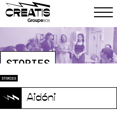
STORIES
STORIES
Aidóni