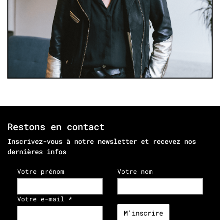
Restons en contact
Inscrivez-vous à notre newsletter et recevez nos
dernières infos
Le PWF, c’est l’événement Pop culture au
Votre prénom
Votre nom
croisement des disciplines artistiques qui met
en scène les différentes expressions.
Votre e-mail *
En savoir plus